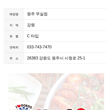
원주 무실점
매장명
강원
지 역
C 타입
유 형
033-743-7470
연락처
26383 강원도 원주시 시청로 25-1
주 소