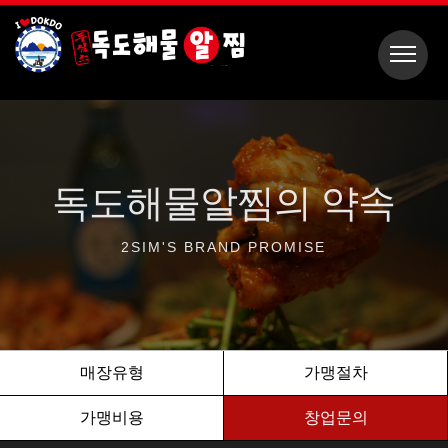
독도해물알찜의
약속
2SIM'S
BRAND PROMISE
매장유형
가맹절차
가맹비용
창업문의