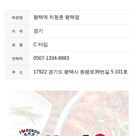
평택역 치청춘 평택점
매장명
경기
지 역
C 타입
유 형
0507-1334-8983
연락처
17922 경기도 평택시 원평로39번길 5 101호
주 소