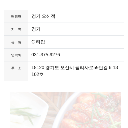
경기 오산점
매장명
경기
지 역
C 타입
유 형
031-375-9276
연락처
18120 경기도 오산시 궐리사로59번길 6-13
주 소
102호
.