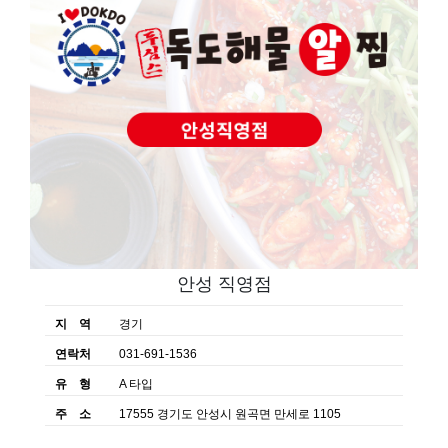
안성 직영점
지 역
경기
연락처
031-691-1536
유 형
A 타입
주 소
17555 경기도 안성시 원곡면 만세로 1105