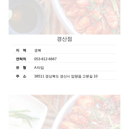
경산점
지 역
경북
연락처
053-812-6667
유 형
A 타입
주 소
38511 경상북도 경산시 압량읍 고분길 10