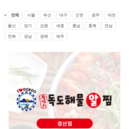
전체
서울
부산
대구
인천
광주
대전
울산
경기
강원
세종
충남
충북
전남
전북
경남
경북
제주