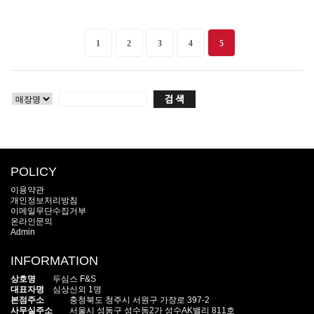
1
2
3
4
5
POLICY
이용약관
개인정보처리방침
이메일무단수집거부
온라인문의
Admin
INFORMATION
상호명
두심스 F&S
대표자명
심상신외 1명
본점주소
충청북도 청주시 서원구 가장로 397-2
사무실주소
서울시 성동구 성수동2가 성수AK밸리 811호