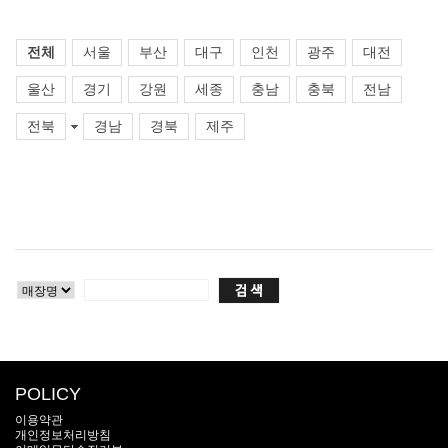
전체
서울
부산
대구
인천
광주
대전
울산
경기
강원
세종
충남
충북
전남
전북
경남
경북
제주
POLICY
이용약관
개인정보처리방침